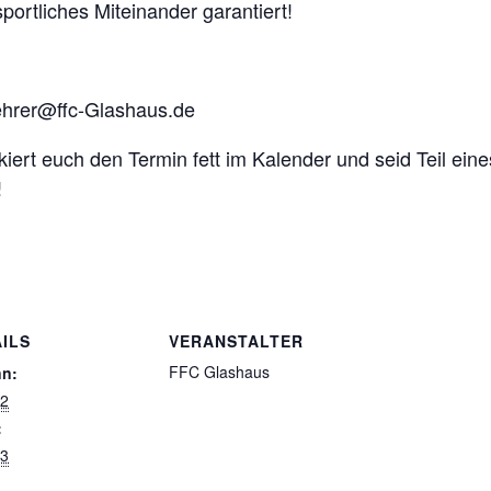
portliches Miteinander garantiert!
uehrer@ffc-Glashaus.de
rt euch den Termin fett im Kalender und seid Teil eine
!
ILS
VERANSTALTER
FFC Glashaus
nn:
12
:
13