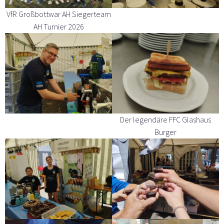
VfR Großbottwar AH Siegerteam
AH Turnier 2026
Der legendäre FFC Glashaus
Burger