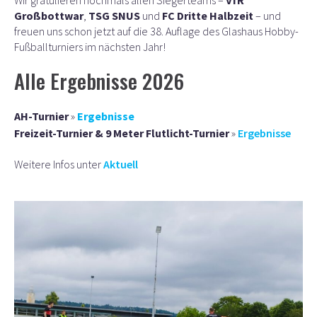
Wir gratulieren nochmals allen Siegerteams –
VfR
Großbottwar
,
TSG SNUS
und
FC Dritte Halbzeit
– und
freuen uns schon jetzt auf die 38. Auflage des Glashaus Hobby-
Fußballturniers im nächsten Jahr!
Alle Ergebnisse 2026
AH-Turnier
»
Ergebnisse
Freizeit-Turnier &
9 Meter Flutlicht-Turnier
»
Ergebnisse
Weitere Infos unter
Aktuell