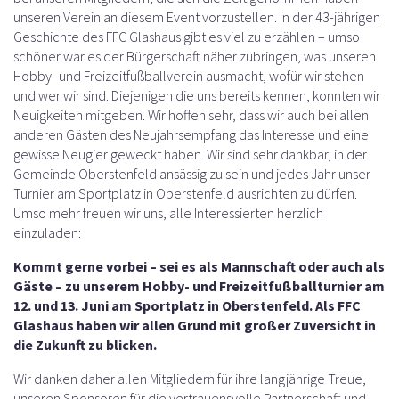
unseren Verein an diesem Event vorzustellen. In der 43-jährigen
Geschichte des FFC Glashaus gibt es viel zu erzählen – umso
schöner war es der Bürgerschaft näher zubringen, was unseren
Hobby- und Freizeitfußballverein ausmacht, wofür wir stehen
und wer wir sind. Diejenigen die uns bereits kennen, konnten wir
Neuigkeiten mitgeben. Wir hoffen sehr, dass wir auch bei allen
anderen Gästen des Neujahrsempfang das Interesse und eine
gewisse Neugier geweckt haben. Wir sind sehr dankbar, in der
Gemeinde Oberstenfeld ansässig zu sein und jedes Jahr unser
Turnier am Sportplatz in Oberstenfeld ausrichten zu dürfen.
Umso mehr freuen wir uns, alle Interessierten herzlich
einzuladen:
Kommt gerne vorbei – sei es als Mannschaft oder auch als
Gäste – zu unserem Hobby- und Freizeitfußballturnier am
12. und 13. Juni am Sportplatz in Oberstenfeld. Als FFC
Glashaus haben wir allen Grund mit großer Zuversicht in
die Zukunft zu blicken.
Wir danken daher allen Mitgliedern für ihre langjährige Treue,
unseren Sponsoren für die vertrauensvolle Partnerschaft und