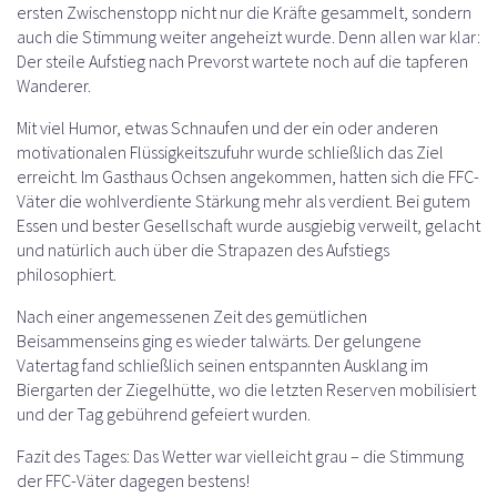
ersten Zwischenstopp nicht nur die Kräfte gesammelt, sondern
auch die Stimmung weiter angeheizt wurde. Denn allen war klar:
Der steile Aufstieg nach Prevorst wartete noch auf die tapferen
Wanderer.
Mit viel Humor, etwas Schnaufen und der ein oder anderen
motivationalen Flüssigkeitszufuhr wurde schließlich das Ziel
erreicht. Im Gasthaus Ochsen angekommen, hatten sich die FFC-
Väter die wohlverdiente Stärkung mehr als verdient. Bei gutem
Essen und bester Gesellschaft wurde ausgiebig verweilt, gelacht
und natürlich auch über die Strapazen des Aufstiegs
philosophiert.
Nach einer angemessenen Zeit des gemütlichen
Beisammenseins ging es wieder talwärts. Der gelungene
Vatertag fand schließlich seinen entspannten Ausklang im
Biergarten der Ziegelhütte, wo die letzten Reserven mobilisiert
und der Tag gebührend gefeiert wurden.
Fazit des Tages: Das Wetter war vielleicht grau – die Stimmung
der FFC-Väter dagegen bestens!