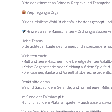
Bitte denkt immer an Fairness, Respekt und Teamgeist
Verpflegung & Orga
Für das leibliche Wohl ist ebenfalls bestens gesorgt – 
Hinweis an alle Mannschaften – Ordnung & Sauberkei
Liebe Teams,
bitte achtet im Laufe des Turniers und insbesondere 
Wir bitten euch:
• Müll und leere Flaschen in die bereitgestellten Abfall
• Keine Gegenstände oder Kleidung auf dem Spielfeld un
• Die Kabinen, Bänke und Aufenthaltsbereiche ordentlich
Denkt bitte daran:
Wir sind Gast auf dem Gelände, und nur mit eurer Mithil
Im Sinne des Fairplays gilt:
Nicht nur auf dem Platz fair spielen – auch abseits dav
Vielen Dank für euer Verständnis und eure Mithilfe.