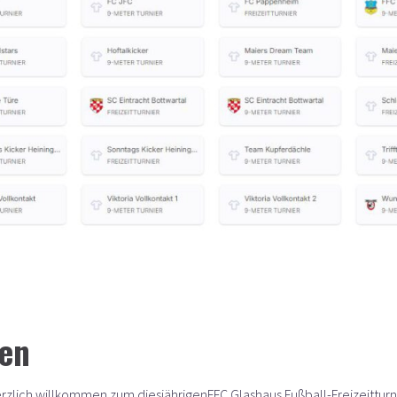
en
ich willkommen zum diesjährigenFFC Glashaus Fußball-Freizeitturnier