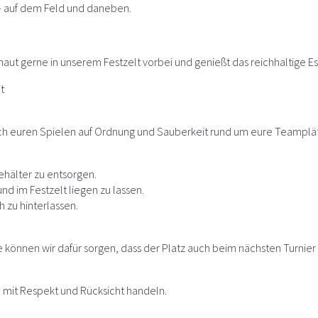
 – auf dem Feld und daneben.
schaut gerne in unserem Festzelt vorbei und genießt das reichhaltige
t
nach euren Spielen auf Ordnung und Sauberkeit rund um eure Teamp
behälter zu entsorgen.
d im Festzelt liegen zu lassen.
 zu hinterlassen.
fe können wir dafür sorgen, dass der Platz auch beim nächsten Turnier
on mit Respekt und Rücksicht handeln.