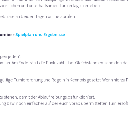
portlichen und unterhaltsamen Turniertag zu erleben.
rgebnisse an beiden Tagen online abrufen.
urnier
»
Spielplan und Ergebnisse
egen jeden“.
m an. Am Ende zählt die Punktzahl – bei Gleichstand entscheiden das
ltige Turnierordnung und Regeln in Kenntnis gesetzt. Wenn hierzu F
zu stehen, damit der Ablauf reibungslos funktioniert.
tung bzw. noch einfacher auf der euch vorab übermittelten Turniersof