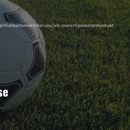
ell
Fußballturnier
Über uns
Zelt mieten
Sponsoren
Kontakt
se