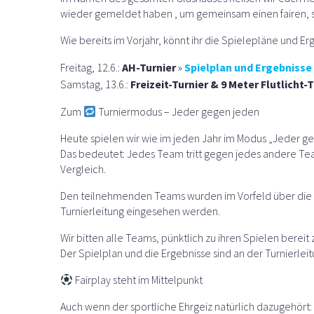
wieder gemeldet haben , um gemeinsam einen fairen, s
Wie bereits im Vorjahr, könnt ihr die Spielepläne und E
Freitag, 12.6.:
AH-Turnier
»
Spielplan und Ergebnisse
Samstag, 13.6.:
Freizeit-Turnier &
9 Meter Flutlicht-T
Zum
Turniermodus – Jeder gegen jeden
Heute spielen wir wie im jeden Jahr im Modus „Jeder g
Das bedeutet: Jedes Team tritt gegen jedes andere Tea
Vergleich.
Den teilnehmenden Teams wurden im Vorfeld über die gü
Turnierleitung eingesehen werden.
Wir bitten alle Teams, pünktlich zu ihren Spielen bereit 
Der Spielplan und die Ergebnisse sind an der Turnierlei
Fairplay steht im Mittelpunkt
Auch wenn der sportliche Ehrgeiz natürlich dazugehört: